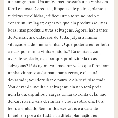
um amigo meu: Um amigo meu possuía uma vinha em
fértil encosta. Cercou-a, limpou-a de pedras, plantou
videiras escolhidas, edificou uma torre no meio e
construiu um lagar; esperava que ela produzisse uvas
boas, mas produziu uvas selvagens. Agora, habitantes
de Jerusalém e cidadãos de Judá, julgai a minha
situação e a de minha vinha. O que poderia eu ter feito
a mais por minha vinha e não fiz? Eu contava com
uvas de verdade, mas por que produziu ela uvas
selvagens? Pois agora vou mostrar-vos o que farei com
minha vinha: vou desmanchar a cerca, e ela será
devastada; vou derrubar o muro, e ela será pisoteada.
Vou deixá-la inculta e selvagem: ela não terá poda
nem lavra, espinhos e sarças tomarão conta dela; não
deixarei as nuvens derramar a chuva sobre ela. Pois
bem, a vinha do Senhor dos exércitos é a casa de
Israel, e o povo de Judá, sua dileta plantação; eu