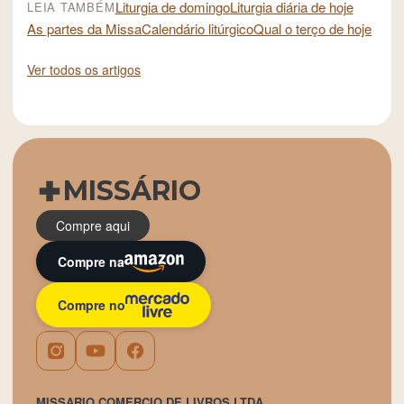
Liturgia de domingo
Liturgia diária de hoje
LEIA TAMBÉM
As partes da Missa
Calendário litúrgico
Qual o terço de hoje
Ver todos os artigos
MISSÁRIO
Compre aqui
Compre na
Compre no
MISSARIO COMERCIO DE LIVROS LTDA