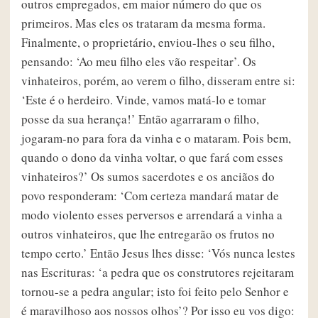
outros empregados, em maior número do que os
primeiros. Mas eles os trataram da mesma forma.
Finalmente, o proprietário, enviou-lhes o seu filho,
pensando: ‘Ao meu filho eles vão respeitar’. Os
vinhateiros, porém, ao verem o filho, disseram entre si:
‘Este é o herdeiro. Vinde, vamos matá-lo e tomar
posse da sua herança!’ Então agarraram o filho,
jogaram-no para fora da vinha e o mataram. Pois bem,
quando o dono da vinha voltar, o que fará com esses
vinhateiros?’ Os sumos sacerdotes e os anciãos do
povo responderam: ‘Com certeza mandará matar de
modo violento esses perversos e arrendará a vinha a
outros vinhateiros, que lhe entregarão os frutos no
tempo certo.’ Então Jesus lhes disse: ‘Vós nunca lestes
nas Escrituras: ‘a pedra que os construtores rejeitaram
tornou-se a pedra angular; isto foi feito pelo Senhor e
é maravilhoso aos nossos olhos’? Por isso eu vos digo: