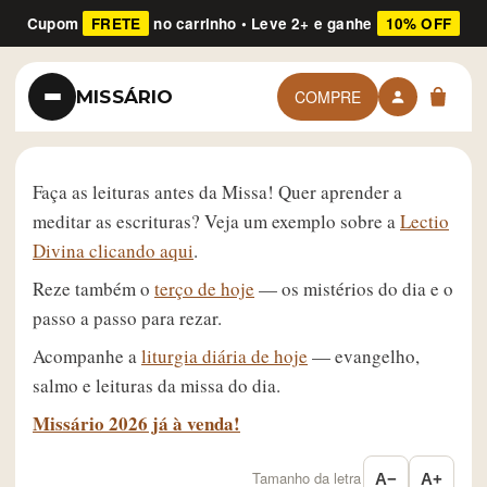
Cupom
FRETE
no carrinho • Leve 2+ e ganhe
10% OFF
MISSÁRIO
COMPRE
Faça as leituras antes da Missa! Quer aprender a
meditar as escrituras? Veja um exemplo sobre a
Lectio
Divina clicando aqui
.
Reze também o
terço de hoje
— os mistérios do dia e o
passo a passo para rezar.
Acompanhe a
liturgia diária de hoje
— evangelho,
salmo e leituras da missa do dia.
Missário 2026 já à venda!
Tamanho da letra
A−
A+