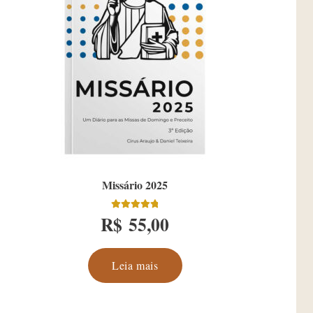
Missário 2025
R$
55,00
Avaliação
4.90
de 5
Leia mais