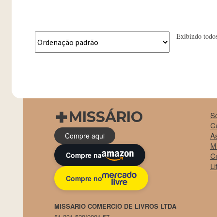
R$ 1.770,00.
R$ 570
Exibindo todos
MISSÁRIO
S
Ca
A
Compre aqui
M
Compre na
C
Li
Compre no
MISSARIO COMERCIO DE LIVROS LTDA
51.231.529/0001-57