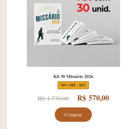
Kit 30 Missário 2026
50% OFF - KIT
O
O
R$
570,00
R$
1.770,00
preço
preço
Comprar
original
atual
era:
é: