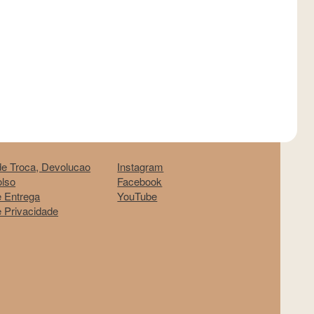
 de Troca, Devolucao
Instagram
lso
Facebook
e Entrega
YouTube
e Privacidade