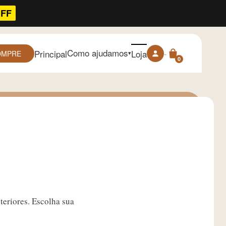
OFF
Como ajudamos
Principal
Loja
-
OMPRE
▾
0
teriores. Escolha sua