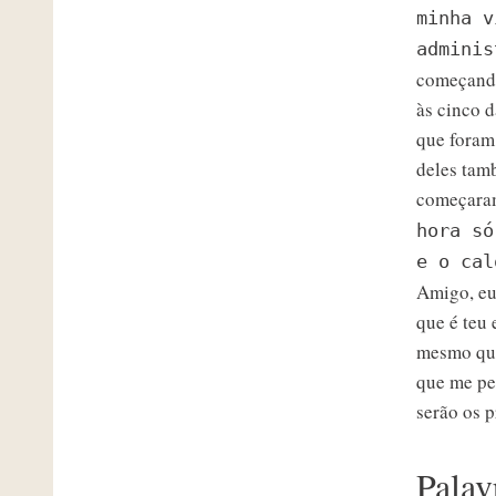
minha v
admini
começando
às cinco 
que foram
deles tam
começaram
hora só
e o cal
Amigo, eu
que é teu 
mesmo que 
que me pe
serão os p
Palav