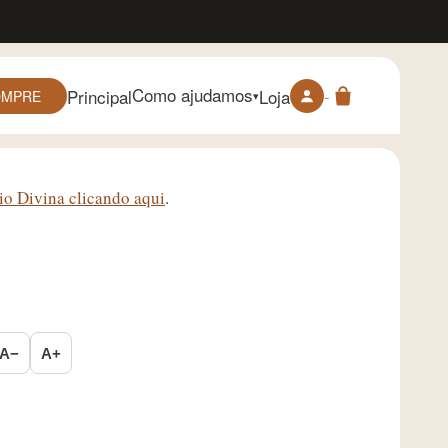
Como ajudamos
-
Principal
Loja
OMPRE
▾
io Divina clicando aqui
.
A−
A+