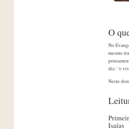
O que
No Evange
mesmo tra
pensament
diz: ‘o vi
Neste dom
Leitu
Primeir
Isaías