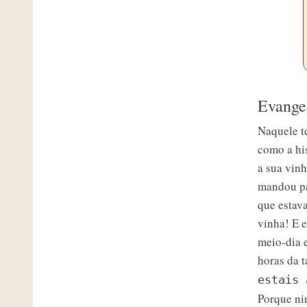
Evange
Naquele t
como a hi
a sua vin
mandou pa
que estav
vinha! E e
meio-dia e
horas da t
estais 
Porque ni