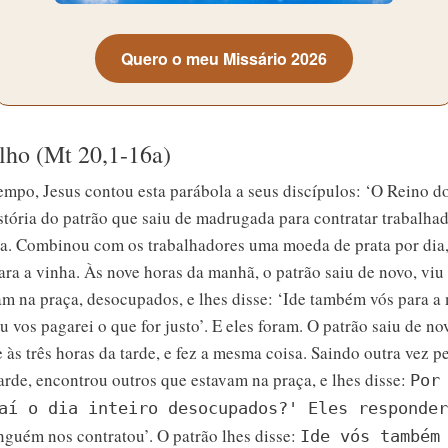
Quero o meu Missário 2026
lho (Mt 20,1-16a)
empo, Jesus contou esta parábola a seus discípulos: ‘O Reino d
stória do patrão que saiu de madrugada para contratar trabalha
ha. Combinou com os trabalhadores uma moeda de prata por dia,
ra a vinha. Às nove horas da manhã, o patrão saiu de novo, viu
am na praça, desocupados, e lhes disse: ‘Ide também vós para a
u vos pagarei o que for justo’. E eles foram. O patrão saiu de no
 às três horas da tarde, e fez a mesma coisa. Saindo outra vez p
arde, encontrou outros que estavam na praça, e lhes disse:
Por
aí o dia inteiro desocupados?' Eles responder
nguém nos contratou’. O patrão lhes disse:
Ide vós também