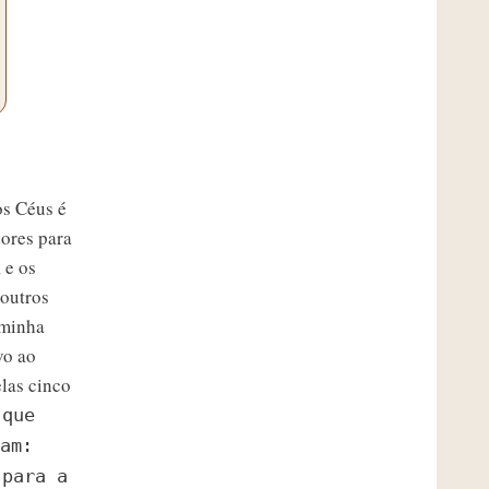
os Céus é
dores para
 e os
 outros
 minha
vo ao
elas cinco
 que
am:
 para a