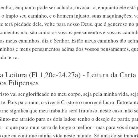
enhor, enquanto pode ser achado; invocai-o, enquanto ele está 
o ímpio seu caminho, e o homem injusto, suas maquinações; vo
e terá piedade dele, volte para nosso Deus, que é generoso no 
amentos não são como os vossos pensamentos e vossos camin
os meus caminhos, diz o Senhor. Estão meus caminhos tão acim
minhos e meus pensamentos acima dos vossos pensamentos, qua
da terra.
 Leitura (Fl 1,20c-24.27a) - Leitura da Carta
os Filipenses
isto vai ser glorificado no meu corpo, seja pela minha vida, sej
e. Pois para mim, o viver é Cristo e o morrer é lucro. Entretanto
arne significa que meu trabalho será frutuoso, neste caso, não s
Sinto-me atraído para os dois lados: tenho o desejo de partir, pa
 - o que para mim seria de longe o melhor - mas para vós é mai
o que eu continue minha vida neste mundo. Só uma coisa importa