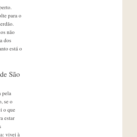
perto.
lte para o
perdão.
hos não
a dos
nto está o
 de São
a pela
, se o
ei o que
ra estar
s
: vivei à