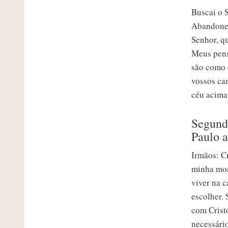
Buscai o S
Abandone 
Senhor, qu
Meus pens
são como 
vossos ca
céu acima 
Segunda
Paulo a
Irmãos: Cr
minha mort
viver na c
escolher. 
com Cristo
necessári