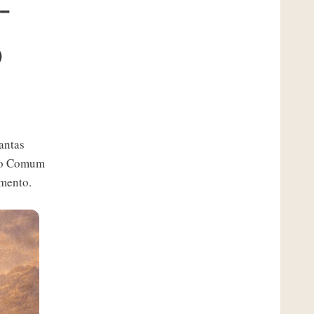
-
o
antas
mpo Comum
mento.