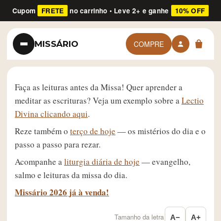
Cupom
FRETE
no carrinho • Leve 2+ e ganhe
10% OFF
MISSÁRIO
COMPRE
Faça as leituras antes da Missa! Quer aprender a
meditar as escrituras? Veja um exemplo sobre a
Lectio
Divina clicando aqui
.
Reze também o
terço de hoje
— os mistérios do dia e o
passo a passo para rezar.
Acompanhe a
liturgia diária de hoje
— evangelho,
salmo e leituras da missa do dia.
Missário 2026 já à venda!
Tamanho da letra
A−
A+