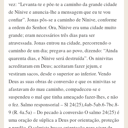
vez: “Levanta-te e põe-te a caminho da grande cidade
de Nínive e anuncia-lhe a mensagem que eu te vou
confiar”. Jonas pôs-se a caminho de Nínive, conforme
a ordem do Senhor. Ora, Nínive era uma cidade muito
grande; eram necessários três dias para ser
atravessada. Jonas entrou na cidade, percorrendo o
caminho de um dia; pregava ao povo, dizendo: “Ainda
quarenta dias, e Nínive será destruída”. Os ninivitas
acreditaram em Deus; aceitaram fazer jejum, e
vestiram sacos, desde o superior ao inferior. Vendo
Deus as suas obras de conversão e que os ninivitas se
afastavam do mau caminho, compadeceu-se e
suspendeu o mal que tinha ameaçado fazer-lhes, e não
o fez. Salmo responsorial – Sl 24(25),4ab-5ab.6-7bc.8-
9 (R. 4a.5a) – Do pecado à conversão O salmo 24(25) é
uma oração de súplica a Deus por orientação, proteção
e perdão. O salmista busca orientação para viver de