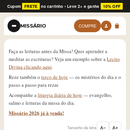
Cupom
FRETE
no carrinho • Leve 2+ e ganhe
10% OFF
MISSÁRIO
COMPRE
Faça as leituras antes da Missa! Quer aprender a
meditar as escrituras? Veja um exemplo sobre a
Lectio
Divina clicando aqui
.
Reze também o
terço de hoje
— os mistérios do dia e o
passo a passo para rezar.
Acompanhe a
liturgia diária de hoje
— evangelho,
salmo e leituras da missa do dia.
Missário 2026 já à venda!
Tamanho da letra
A−
A+