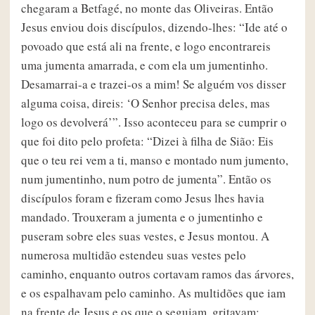
chegaram a Betfagé, no monte das Oliveiras. Então
Jesus enviou dois discípulos, dizendo-lhes: “Ide até o
povoado que está ali na frente, e logo encontrareis
uma jumenta amarrada, e com ela um jumentinho.
Desamarrai-a e trazei-os a mim! Se alguém vos disser
alguma coisa, direis: ‘O Senhor precisa deles, mas
logo os devolverá’”. Isso aconteceu para se cumprir o
que foi dito pelo profeta: “Dizei à filha de Sião: Eis
que o teu rei vem a ti, manso e montado num jumento,
num jumentinho, num potro de jumenta”. Então os
discípulos foram e fizeram como Jesus lhes havia
mandado. Trouxeram a jumenta e o jumentinho e
puseram sobre eles suas vestes, e Jesus montou. A
numerosa multidão estendeu suas vestes pelo
caminho, enquanto outros cortavam ramos das árvores,
e os espalhavam pelo caminho. As multidões que iam
na frente de Jesus e os que o seguiam, gritavam: