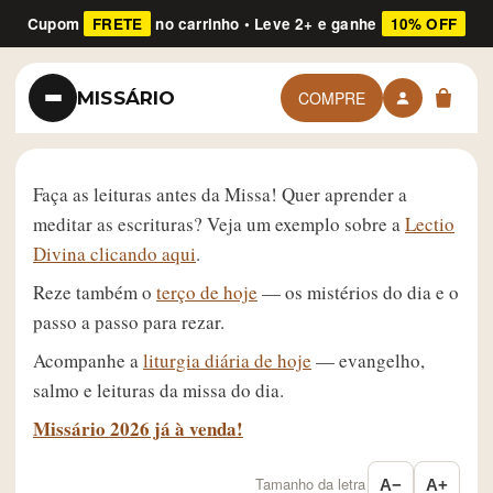
Cupom
FRETE
no carrinho • Leve 2+ e ganhe
10% OFF
MISSÁRIO
COMPRE
Faça as leituras antes da Missa! Quer aprender a
meditar as escrituras? Veja um exemplo sobre a
Lectio
Divina clicando aqui
.
Reze também o
terço de hoje
— os mistérios do dia e o
passo a passo para rezar.
Acompanhe a
liturgia diária de hoje
— evangelho,
salmo e leituras da missa do dia.
Missário 2026 já à venda!
Tamanho da letra
A−
A+