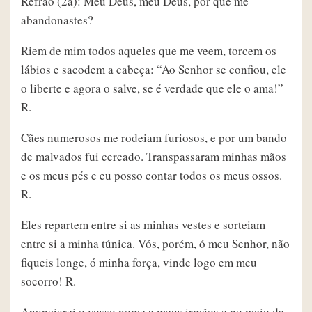
Refrão (2a): Meu Deus, meu Deus, por que me
abandonastes?
Riem de mim todos aqueles que me veem, torcem os
lábios e sacodem a cabeça: “Ao Senhor se confiou, ele
o liberte e agora o salve, se é verdade que ele o ama!”
R.
Cães numerosos me rodeiam furiosos, e por um bando
de malvados fui cercado. Transpassaram minhas mãos
e os meus pés e eu posso contar todos os meus ossos.
R.
Eles repartem entre si as minhas vestes e sorteiam
entre si a minha túnica. Vós, porém, ó meu Senhor, não
fiqueis longe, ó minha força, vinde logo em meu
socorro! R.
Anunciarei o vosso nome a meus irmãos e no meio da