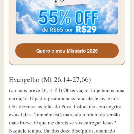
Quero o meu Missário 2026
Evangelho (Mt 26,14-27,66)
(ou mais breve 26,11-54) Observação: hoje temos uma narração. O padre pronuncia as falas de Jesus, e nós fiéis dizemos as falas do Povo. Colocamos em negrito estas falas . Também está marcado o início da versão mais breve. O que me dareis se vos entregar Jesus? Naquele tempo, Um dos doze discípulos, chamado Judas Iscariotes, foi ter com os sumos sacerdotes e disse: “O que me dareis se vos entregar Jesus?” Combinaram, então, trinta moedas de prata. E daí em diante, Judas procurava uma oportunidade para entregar Jesus. Onde queres que façamos os preparativos para comer a Páscoa? No primeiro dia da festa dos ázimos, os discípulos aproximaram-se de Jesus e perguntaram: “Onde queres que façamos os preparativos para comer a Páscoa?” Jesus respondeu: “Ide à cidade, procurai certo homem e dizei-lhe: ‘O Mestre manda dizer: o meu tempo está próximo, vou celebrar a Páscoa em tua casa, junto com meus discípulos’”. Os discípulos fizeram como Jesus mandou e prepararam a Páscoa. Um de vós vai me trair. Ao cair da tarde, Jesus pôs-se à mesa com os doze discípulos. Enquanto comiam, Jesus disse: “Em verdade eu vos digo, um de vós vai me trair”. Eles ficaram muito tristes e, um por um, começaram a lhe perguntar: “Senhor, será que sou eu?” Jesus respondeu: “Quem vai me trair é aquele que comigo põe a mão no prato. O Filho do Homem vai morrer, conforme diz a Escritura a respeito dele. Contudo, ai daquele que trair o Filho do Homem! Seria melhor que nunca tivesse nascido!” Então Judas, o traidor, perguntou: “Mestre, serei eu?” Jesus lhe respondeu: “Tu o dizes”. Isto é o meu corpo. Isto é o meu sangue. Enquanto comiam, Jesus tomou um pão e, tendo pronunciado a bênção, partiu-o, distribuiu-o aos discípulos, e disse: “Tomai e comei, isto é o meu corpo”. Em seguida, tomou um cálice, deu graças e entregou-lhes, dizendo: “Bebei dele todos. Pois isto é o meu sangue, o sangue da aliança, que é derramado em favor de muitos, para remissão dos pecados. Eu vos digo: de hoje em diante não beberei deste fruto da videira, até ao dia em que, convosco, beberei o vinho novo no Reino do meu Pai”. Depois de terem cantado salmos, foram para o monte das Oliveiras. Ferirei o pastor e as ovelhas do rebanho se dispersarão. Então Jesus disse aos discípulos: “Esta noite, vós ficareis decepcionados por minha causa. Pois assim diz a Escritura: ‘Ferirei o pastor e as ovelhas do rebanho se dispersarão’. Mas, depois de ressuscitar, eu irei à vossa frente para a Galileia”. Disse Pedro a Jesus: “Ainda que todos fiquem decepcionados por tua causa, eu jamais ficarei”. Jesus lhe declarou: “Em verdade eu te digo, que, esta noite, antes que o galo cante, tu me negarás três vezes”. Pedro respondeu: “Ainda que eu tenha de morrer contigo, mesmo assim não te negarei”. E todos os discípulos disseram a mesma coisa. Começou a ficar triste e angustiado. Então Jesus foi com eles a um lugar chamado Getsêmani, e disse: “Sentai-vos aqui, enquanto eu vou até ali para rezar!” Jesus levou consigo Pedro e os dois filhos de Zebedeu, e começou a ficar triste e angustiado. Então Jesus lhes disse: “Minha alma está triste até à morte. Ficai aqui e vigiai comigo!” Jesus foi um pouco mais adiante, prostrou-se com o rosto por terra e rezou: “Meu Pai, se é possível, afaste-se de mim este cálice. Contudo, não seja feito como eu quero, mas sim como tu queres”. Voltando para junto dos discípulos, Jesus encontrou-os dormindo, e disse a Pedro: “Vós não fostes capazes de fazer uma hora de vigília comigo? Vigiai e rezai, para não cairdes em tentação; pois o espírito está pronto, mas a carne é fraca”. Jesus se afastou pela segunda vez e rezou: “Meu Pai, se este cálice não pode passar sem que eu o beba, seja feita a tua vontade!” Ele voltou de novo e encontrou os discípulos dormindo, porque seus olhos estavam pesados de sono. Deixando-os, Jesus afastou-se e rezou pela terceira vez, repetindo as mesmas palavras. Então voltou para junto dos discípulos e disse: “Agora podeis dormir e descansar. Eis que chegou a hora e o Filho do Homem é entregue nas mãos dos pecadores. Levantai-vos! Vamos! Aquele que me vai trair, já está chegando”. Lançaram as mãos sobre Jesus e o prenderam. Jesus ainda falava, quando veio Judas, um dos Doze, com uma grande multidão armada de espadas e paus. Vinham a mandado dos sumos sacerdotes e dos anciãos do povo. O traidor tinha combinado com eles um sinal, dizendo: “Jesus é aquele que eu beijar; prendei-o!” Judas, logo se aproximou de Jesus, dizendo: “Salve, Mestre!” E beijou-o. Jesus lhe disse: “Amigo, a que vieste?” Então os outros avançaram lançaram as mãos sobre Jesus e o prenderam. Nesse momento, um dos que estavam com Jesus estendeu a mão, puxou a espada, e feriu o servo do Sumo Sacerdote, cortando-lhe a orelha. Jesus, porém, lhe disse: “Guarda a espada na bainha! pois todos os que usam a espada pela espada morrerão. Ou pensas que eu não poderia recorrer ao meu Pai e ele me mandaria logo mais de doze legiões de anjos? Então, como se cumpririam as Escrituras, que dizem que isso deve acontecer?” E, naquela hora, Jesus disse à multidão: “Vós viestes com espadas e paus para me prender, como se eu fosse um assaltante. Todos os dias, no Templo, eu me sentava para ensinar, e vós não me prendestes”. Porém, tudo isto aconteceu para se cumprir o que os profetas escreveram. Então todos os discípulos, abandonando Jesus, fugiram. Vereis o Filho do Homem sentado à direita do Todo-poderoso. Aqueles que prenderam Jesus levaram-no à casa do Sumo Sacerdote Caifás, onde estavam reunidos os mestres da Lei e os anciãos. Pedro seguiu Jesus de longe até o pátio interno da casa do Sumo Sacerdote. Entrou e sentou-se com os guardas para ver como terminaria tudo aquilo. Ora, os sumos sacerdotes e todo o Sinédrio procuravam um falso testemunho contra Jesus, a fim de condená-lo à morte. E nada encontraram, embora se apresentassem muitas falsas testemunhas. Por fim, vieram duas testemunhas, que afirmaram: “Este homem declarou: ‘posso destruir o Templo de Deus e construí-lo de novo em três dias’”. Então o Sumo Sacerdote levantou-se e perguntou a Jesus: “Nada tens a responder ao que estes testemunham contra ti?” Jesus, porém, continuava calado. E o Sumo Sacerdote lhe disse: “Eu te conjuro pelo Deus vivo que nos digas se tu és o Messias, o Filho de Deus”. Jesus respondeu: “Tu o dizes. Além disso, eu vos digo que de agora em diante vereis o Filho do Homem sentado à direita do Todo-poderoso, vindo sobre as nuvens do céu”. Então o sumo sacerdote rasgou suas vestes e disse: “Blasfemou! Que necessidade temos ainda de testemunhas? Pois agora mesmo vós ouvistes a blasfêmia. Que vos parece?” Responderam: “É réu de morte!” Então cuspiram no rosto de Jesus e o esbofetearam. Outros lhe deram bordoadas, dizendo: “Faze-nos uma profecia, Cristo, quem foi que te bateu?” Antes que o galo cante, tu me negarás três vezes. Pedro estava sentado fora, no pátio. Uma criada chegou perto dele e disse: “Tu também estavas com Jesus, o Galileu!” Mas ele negou diante de todos: “Não sei o que tu estás dizendo”. E saiu para a entrada do pátio. Então uma outra criada viu Pedro e disse aos que estavam ali: “Este também estava com Jesus, o Nazareno”. Pedro negou outra vez, jurando: “Nem conheço esse homem!” Pouco depois, os que estavam ali aproximaram-se de Pedro e disseram: “É claro que tu também és um deles, pois o teu modo de falar te denuncia”. Pedro começou a maldizer e a jurar, dizendo que não conhecia esse homem!” E nesse instante o galo cantou. Pedro se lembrou do que Jesus tinha dito: “Antes que o galo cante, tu me negarás três vezes”. E saindo dali, chorou amargamente. Entregaram Jesus a Pilatos, o governador. De manhã cedo, todos os sumos sacerdotes e os anciãos do povo convocaram um conselho contra Jesus, para condená-lo à morte. Eles o amarraram, levaram-no e o entregaram a Pilatos, o governador. Não é lícito colocá-las no tesouro porque é preço de sangue. Então Judas, o traidor, ao ver que Jesus fora condenado, ficou arrependido e foi devolver as trinta moedas de prata aos sumos sacerdotes e aos anciãos, dizendo: “Pequei, entregando à morte um homem inocente”. Eles responderam: “O que temos nós com isso? O problema é teu”. Judas jogou as moedas no santuário, saiu e foi se enforcar. Recolhendo as moedas, os sumos sacerdotes disseram: “É contra a Lei colocá-las no tesouro do Templo, porque é preço de sangue”. Então discutiram em conselho e compraram com elas o Campo do Oleiro, para aí fazer o cemitério dos estrangeiros. É por isso que aquele campo até hoje é chamado de “Campo de Sangue”. Assim se cumpriu o que tinha dito o profeta Jeremias: “Eles pegaram as trinta moedas de prata - preço do Precioso, preço com que os filhos de Israel o avaliaram - e as deram em troca do Campo do Oleiro, conforme o Senhor me ordenou!” (Início breve) Tu és o rei dos judeus? Jesus foi posto diante do governador, e este o interrogou: “Tu és o rei dos judeus?” Jesus declarou: “É como dizes”, e nada respondeu, quando foi acusado pelos sumos sacerdotes e anciãos. Então Pilatos perguntou: “Não estás ouvindo de quanta coisa eles te acusam?” Mas Jesus não respondeu uma só palavra, e o governador ficou muito impressionado. Na festa da Páscoa, o governador costumava soltar o prisioneiro que a multidão quisesse. Naquela ocasião, tinham um prisioneiro famoso, chamado Barrabás. Então Pilatos perguntou à multidão reunida: “Quem vós quereis que eu solte: Barrabás, ou Jesus, a quem chamam de Cristo?” Pilatos bem sabia que eles haviam entregado Jesus por inveja. Enquanto Pilatos estava sentado no tribunal, sua mulher mandou dizer a ele: “Não te envolvas com esse justo! Porque esta noite, em sonho, sofri muito por causa dele”. 20 Porém, os sumos sacerdotes e os anciãos convenceram as multidões para que pedissem Barrabás e que fizessem Jesus morrer. O governador tornou a perguntar: “Qual dos dois quereis que eu solte?” Eles gritaram: ” Barrabás ”. Pilatos perguntou: “Que farei com Jesus, que chamam de Cristo?” Todos gritaram: “Seja crucificado!” Pilatos falou: “Mas,