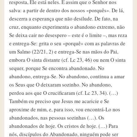
resposta, Ele está neles. É assim que o Senhor nos
salva: a partir de dentro dos nossos «porquês». De lá,
descerra a esperança que não desilude. De fato, na
cruz, enquanto experimenta o abandono extremo, não
Se deixa cair no desespero – este é o limite –, mas reza
e entrega-Se: grita o seu «porquê» com as palavras de
um Salmo (22/21, 2) e entrega-Se nas mãos do Pai,
embora O sinta distante (cf. Lc 23, 46) ou nem O sinta
sequer, porque Se encontra abandonado. No
abandono, entrega-Se. No abandono, continua a amar
os Seus que O deixaram sozinho. No abandono,
perdoa aos que O crucificaram (cf. Lc 23, 34). (…)
Também eu preciso que Jesus me acaricie e Se
aproxime de mim, e, para isso, vou encontrá-Lo nos
abandonados, nas pessoas sozinhas (…). Os
abandonados de hoje. Os cristos de hoje. (…) Para
nós, discípulos do Abandonado, ninguém pode ser