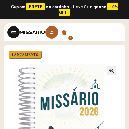
Cupom
FRETE
no carrinho • Leve 2+ e ganhe
10%
OFF
MISSÁRIO
0
LANÇAMENTO