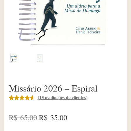
Missário 2026 – Espiral
(
15
avaliações de clientes)
Avaliado
15
como
4.67
O
O
R$
65,00
R$
35,00
de 5, com
preço
preço
baseado em