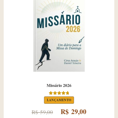
Missário 2026
Avaliação
LANÇAMENTO
4.89
de 5
O
O
R$
29,00
R$
59,00