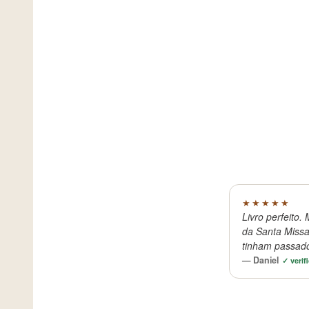
★★★★★
Livro perfeito
da Santa Missa
tinham passad
— Daniel
✓ verif