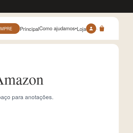
Como ajudamos
-
Principal
Loja
OMPRE
▾
 Amazon
spaço para anotações.