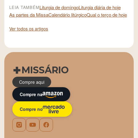
Liturgia de domingo
Liturgia diária de hoje
LEIA TAMBÉM
As partes da Missa
Calendário litúrgico
Qual o terço de hoje
Ver todos os artigos
MISSÁRIO
Compre aqui
Compre na
Compre no