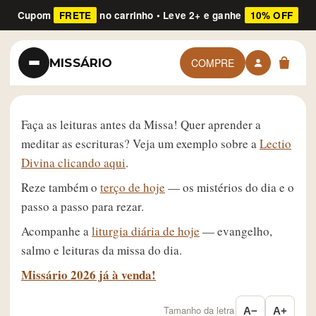
Cupom
FRETE
no carrinho • Leve 2+ e ganhe
10% OFF
MISSÁRIO
COMPRE
Faça as leituras antes da Missa! Quer aprender a
meditar as escrituras? Veja um exemplo sobre a
Lectio
Divina clicando aqui
.
Reze também o
terço de hoje
— os mistérios do dia e o
passo a passo para rezar.
Acompanhe a
liturgia diária de hoje
— evangelho,
salmo e leituras da missa do dia.
Missário 2026 já à venda!
Tamanho da letra
A−
A+