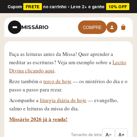
Cupom
FRETE
no carrinho • Leve 2+ e ganhe
10% OFF
MISSÁRIO
COMPRE
Faça as leituras antes da Missa! Quer aprender a
meditar as escrituras? Veja um exemplo sobre a
Lectio
Divina clicando aqui
.
Reze também o
terço de hoje
— os mistérios do dia e o
passo a passo para rezar.
Acompanhe a
liturgia diária de hoje
— evangelho,
salmo e leituras da missa do dia.
Missário 2026 já à venda!
Tamanho da letra
A−
A+