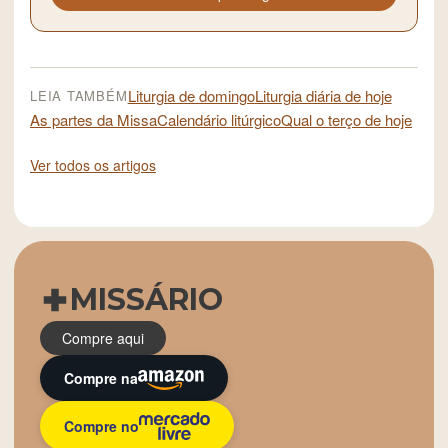
Liturgia de domingo
Liturgia diária de hoje
LEIA TAMBÉM
As partes da Missa
Calendário litúrgico
Qual o terço de hoje
Ver todos os artigos
MISSÁRIO
Compre aqui
Compre na
Compre no