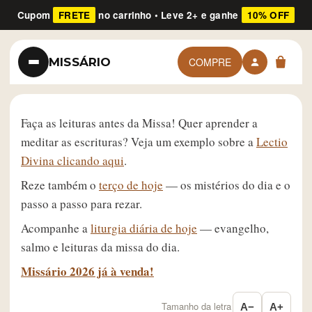
Cupom
FRETE
no carrinho • Leve 2+ e ganhe
10% OFF
MISSÁRIO
COMPRE
Faça as leituras antes da Missa! Quer aprender a
meditar as escrituras? Veja um exemplo sobre a
Lectio
Divina clicando aqui
.
Reze também o
terço de hoje
— os mistérios do dia e o
passo a passo para rezar.
Acompanhe a
liturgia diária de hoje
— evangelho,
salmo e leituras da missa do dia.
Missário 2026 já à venda!
Tamanho da letra
A−
A+