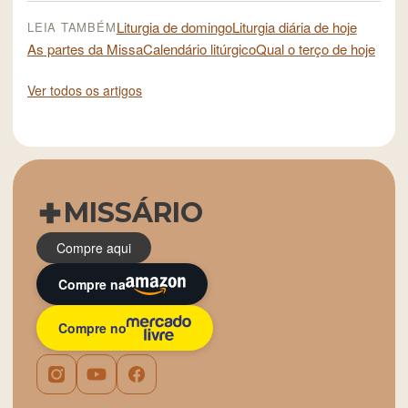
Liturgia de domingo
Liturgia diária de hoje
LEIA TAMBÉM
As partes da Missa
Calendário litúrgico
Qual o terço de hoje
Ver todos os artigos
MISSÁRIO
Compre aqui
Compre na
Compre no