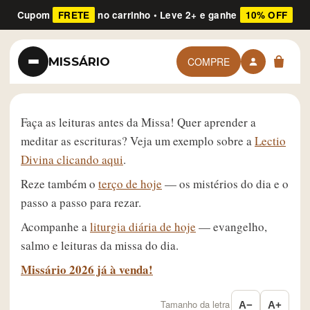
Cupom
FRETE
no carrinho • Leve 2+ e ganhe
10% OFF
MISSÁRIO
COMPRE
Faça as leituras antes da Missa! Quer aprender a
meditar as escrituras? Veja um exemplo sobre a
Lectio
Divina clicando aqui
.
Reze também o
terço de hoje
— os mistérios do dia e o
passo a passo para rezar.
Acompanhe a
liturgia diária de hoje
— evangelho,
salmo e leituras da missa do dia.
Missário 2026 já à venda!
Tamanho da letra
A−
A+