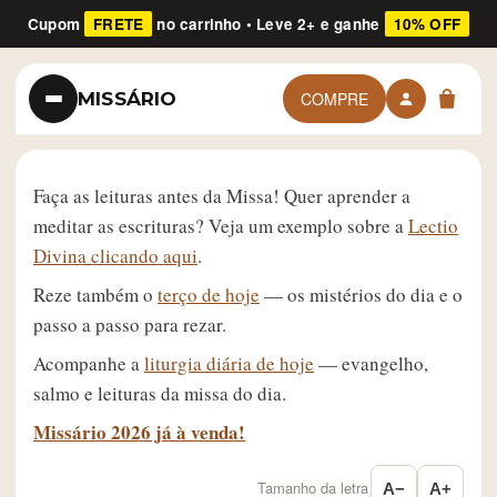
Cupom
FRETE
no carrinho • Leve 2+ e ganhe
10% OFF
MISSÁRIO
COMPRE
Faça as leituras antes da Missa! Quer aprender a
meditar as escrituras? Veja um exemplo sobre a
Lectio
Divina clicando aqui
.
Reze também o
terço de hoje
— os mistérios do dia e o
passo a passo para rezar.
Acompanhe a
liturgia diária de hoje
— evangelho,
salmo e leituras da missa do dia.
Missário 2026 já à venda!
Tamanho da letra
A−
A+