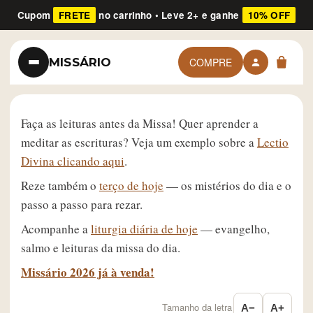
Cupom
FRETE
no carrinho • Leve 2+ e ganhe
10% OFF
MISSÁRIO
COMPRE
Faça as leituras antes da Missa! Quer aprender a
meditar as escrituras? Veja um exemplo sobre a
Lectio
Divina clicando aqui
.
Reze também o
terço de hoje
— os mistérios do dia e o
passo a passo para rezar.
Acompanhe a
liturgia diária de hoje
— evangelho,
salmo e leituras da missa do dia.
Missário 2026 já à venda!
Tamanho da letra
A−
A+