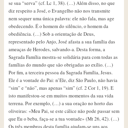
se sua “serva” (cf. Lc 1, 38). (…) Além disso, no que
diz respeito a José, o Evangelho não nos transmite
nem sequer uma única palavra: ele não fala, mas age
obedecendo. É o homem do silêncio, o homem da
obediência. (…) Sob a orientação de Deus,
representado pelo Anjo, José afasta a sua família das
ameaças de Herodes, salvando-a. Desta forma, a
Sagrada Família mostra-se solidária para com todas as
famílias do mundo que são obrigadas ao exílio. (…)
Por fim, a terceira pessoa da Sagrada Família, Jesus.
Ele é a vontade do Pai: n’Ele, diz São Paulo, não havia
“sim” e “não”, mas apenas “sim” (cf. 2 Cor 1, 19). E
isto manifestou-se em muitos momentos da sua vida
terrena. Por exemplo, (…) a sua oração no horto das
oliveiras: «Meu Pai, se este cálice não pode passar sem
que Eu o beba, faça-se a tua vontade» (Mt 26, 42). (…)
Os três membros desta família ajudam-se uns aos