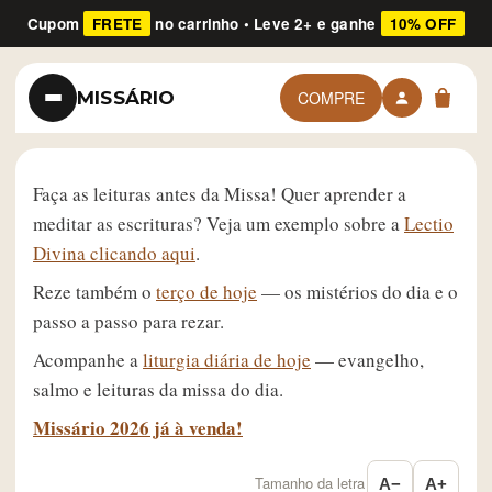
Cupom
FRETE
no carrinho • Leve 2+ e ganhe
10% OFF
MISSÁRIO
COMPRE
Faça as leituras antes da Missa! Quer aprender a
meditar as escrituras? Veja um exemplo sobre a
Lectio
Divina clicando aqui
.
Reze também o
terço de hoje
— os mistérios do dia e o
passo a passo para rezar.
Acompanhe a
liturgia diária de hoje
— evangelho,
salmo e leituras da missa do dia.
Missário 2026 já à venda!
Tamanho da letra
A−
A+