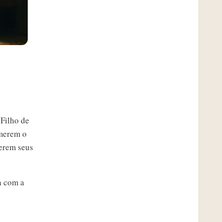
 Filho de
omerem o
serem seus
a com a