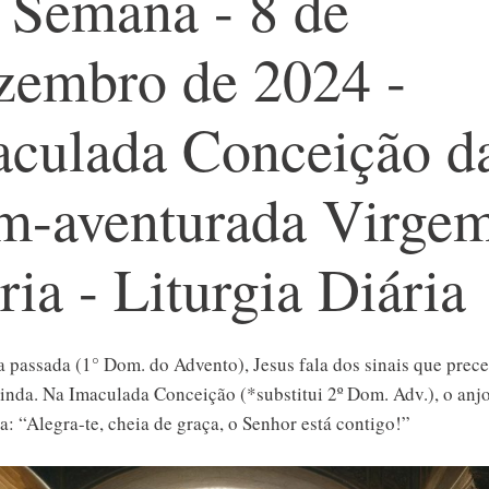
 Semana - 8 de
zembro de 2024 -
aculada Conceição d
m-aventurada Virge
ia - Liturgia Diária
 passada (1° Dom. do Advento), Jesus fala dos sinais que prec
inda. Na Imaculada Conceição (*substitui 2º Dom. Adv.), o anj
a: “Alegra-te, cheia de graça, o Senhor está contigo!”