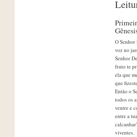
Leitu
Primeir
Gênesi
O Senhor 
voz no ja
Senhor De
fruto te 
ela que me
que fizes
Então o Se
todos os 
ventre e c
entre a tu
calcanhar
viventes.