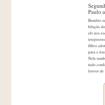
Segunda
Paulo a
Bendito s
bênção do 
ele nos e
irrepreens
filhos ado
para o lo
Nele tamb
tudo conf
louvor de