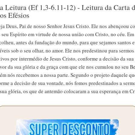
 Leitura (Ef 1,3-6.11-12) - Leitura da Carta 
os Efésios
eja Deus, Pai de nosso Senhor Jesus Cristo. Ele nos abençoou c
seu Espírito em virtude de nossa união com Cristo, no céu. Em 
scolheu, antes da fundação do mundo, para que sejamos santos e
íveis sob o seu olhar, no amor. Ele nos predestinou para sermos
tivos por intermédio de Jesus Cristo, conforme a decisão da sua
uvor da sua glória e da graça com que ele nos cumulou no seu 
ém nós recebemos a nossa parte. Segundo o projeto daquele q
orme a decisão de sua vontade, nós fomos predestinados a sermo
 sua glória, os que de antemão colocaram a sua esperança em Cr