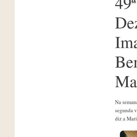
49ª
De
Im
Be
Mar
Na semana
segunda v
diz a Mari