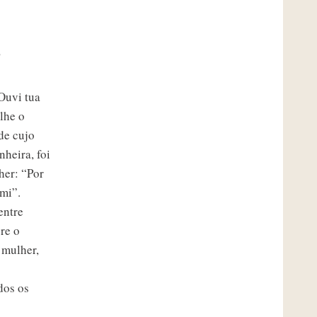
o
Ouvi tua
lhe o
de cujo
heira, foi
her: “Por
mi”.
entre
re o
 mulher,
dos os