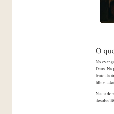
O que
No evangel
Deus. Na 
fruto da á
filhos ado
Neste dom
desobediê