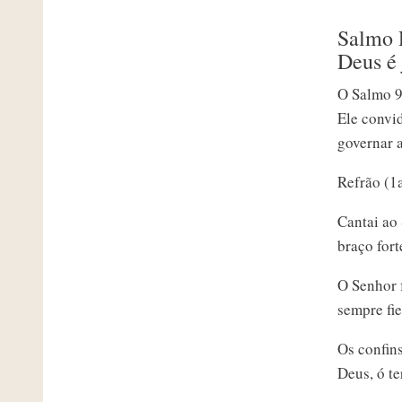
Salmo R
Deus é 
O Salmo 97
Ele convid
governar a
Refrão (1
Cantai ao
braço fort
O Senhor f
sempre fie
Os confin
Deus, ó te