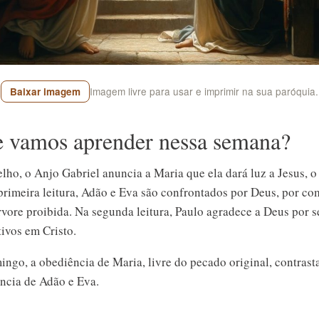
Imagem livre para usar e imprimir na sua paróquia.
Baixar imagem
 vamos aprender nessa semana?
ho, o Anjo Gabriel anuncia a Maria que ela dará luz a Jesus, o
primeira leitura, Adão e Eva são confrontados por Deus, por c
rvore proibida. Na segunda leitura, Paulo agradece a Deus por 
tivos em Cristo.
ingo, a obediência de Maria, livre do pecado original, contrast
ncia de Adão e Eva.