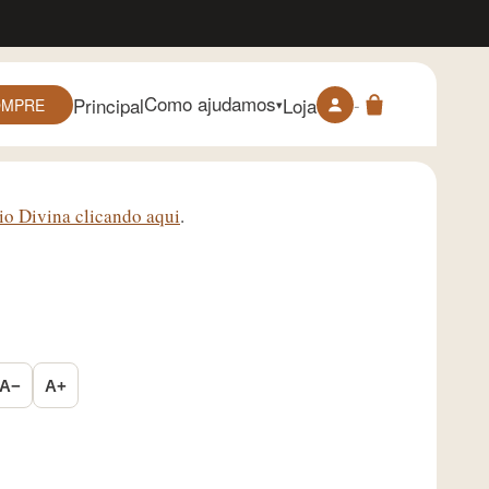
Como ajudamos
-
Principal
Loja
OMPRE
▾
io Divina clicando aqui
.
A−
A+