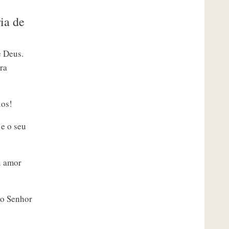
ia de
e Deus.
ra
ios!
e o seu
u amor
 o Senhor