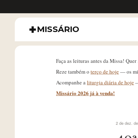
MISSÁRIO
Faça as leituras antes da Missa! Quer
Reze também o
terço de hoje
— os mis
Acompanhe a
liturgia diária de hoje
—
Missário 2026 já à venda!
2 de dez. de