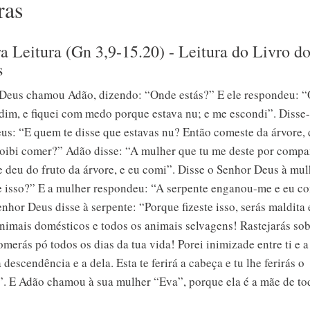
ras
a Leitura (Gn 3,9-15.20) - Leitura do Livro d
s
Deus chamou Adão, dizendo: “Onde estás?” E ele respondeu: “
rdim, e fiquei com medo porque estava nu; e me escondi”. Disse-
us: “E quem te disse que estavas nu? Então comeste da árvore, 
proibi comer?” Adão disse: “A mulher que tu me deste por compan
 deu do fruto da árvore, e eu comi”. Disse o Senhor Deus à mul
te isso?” E a mulher respondeu: “A serpente enganou-me e eu co
nhor Deus disse à serpente: “Porque fizeste isso, serás maldita 
animais domésticos e todos os animais selvagens! Rastejarás sob
omerás pó todos os dias da tua vida! Porei inimizade entre ti e a
a descendência e a dela. Esta te ferirá a cabeça e tu lhe ferirás o
”. E Adão chamou à sua mulher “Eva”, porque ela é a mãe de to