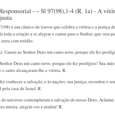
esponsorial - – Sl 97(98),1-4 (R. 1a) - A vitór
justa
(98) é um cântico de louvor que celebra a vitória e a justiça d
a toda a criação a se alegrar e cantar para o Senhor, que vem pa
 terra com retidão.
a): Cantai ao Senhor Deus um canto novo, porque ele fez prodíg
 Senhor Deus um canto novo, porque ele fez prodígios! Sua mão 
e e santo alcançaram-lhe a vitória. R.
ez conhecer a salvação, e às nações, sua justiça; recordou o se
l pela casa de Israel. R.
s do universo contemplaram a salvação do nosso Deus. Aclamai
rra inteira, alegrai-vos e exultai! R.