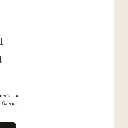
a
m
ederão sua
o Gabriel