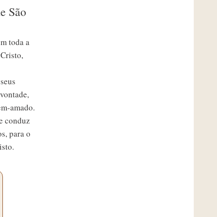
de São
om toda a
Cristo,
 seus
 vontade,
Bem-amado.
ue conduz
s, para o
isto.