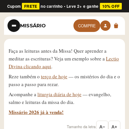
Cupom
FRETE
no carrinho • Leve 2+ e ganhe
10% OFF
MISSÁRIO
COMPRE
Faça as leituras antes da Missa! Quer aprender a
meditar as escrituras? Veja um exemplo sobre a
Lectio
Divina clicando aqui
.
Reze também o
terço de hoje
— os mistérios do dia e o
passo a passo para rezar.
Acompanhe a
liturgia diária de hoje
— evangelho,
salmo e leituras da missa do dia.
Missário 2026 já à venda!
Tamanho da letra
A−
A+