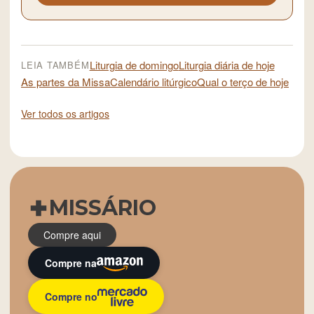
Liturgia de domingo
Liturgia diária de hoje
LEIA TAMBÉM
As partes da Missa
Calendário litúrgico
Qual o terço de hoje
Ver todos os artigos
MISSÁRIO
Compre aqui
Compre na
Compre no