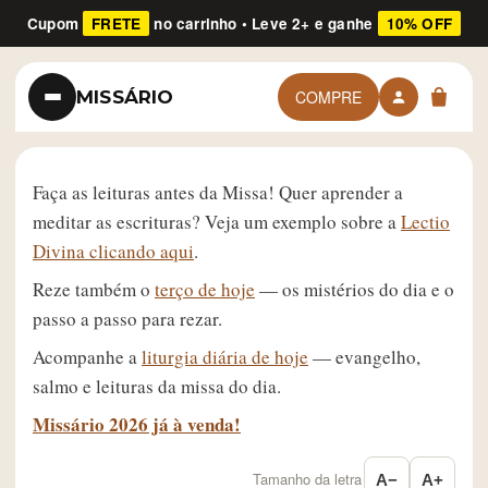
Cupom
FRETE
no carrinho • Leve 2+ e ganhe
10% OFF
MISSÁRIO
COMPRE
Faça as leituras antes da Missa! Quer aprender a
meditar as escrituras? Veja um exemplo sobre a
Lectio
Divina clicando aqui
.
Reze também o
terço de hoje
— os mistérios do dia e o
passo a passo para rezar.
Acompanhe a
liturgia diária de hoje
— evangelho,
salmo e leituras da missa do dia.
Missário 2026 já à venda!
Tamanho da letra
A−
A+