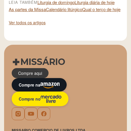
Liturgia de domingo
Liturgia diária de hoje
LEIA TAMBÉM
As partes da Missa
Calendário litúrgico
Qual o terço de hoje
Ver todos os artigos
MISSÁRIO
Compre aqui
Compre na
Compre no
MISSARIO COMERCIO DE LIVROS LTDA