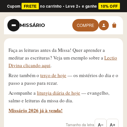
Cupom
FRETE
no carrinho • Leve 2+ e ganhe
10% OFF
MISSÁRIO
COMPRE
Faça as leituras antes da Missa! Quer aprender a
meditar as escrituras? Veja um exemplo sobre a
Lectio
Divina clicando aqui
.
Reze também o
terço de hoje
— os mistérios do dia e o
passo a passo para rezar.
Acompanhe a
liturgia diária de hoje
— evangelho,
salmo e leituras da missa do dia.
Missário 2026 já à venda!
Tamanho da letra
A−
A+